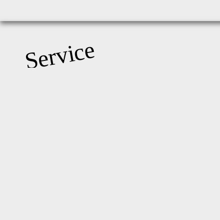
Service
服務
Contact